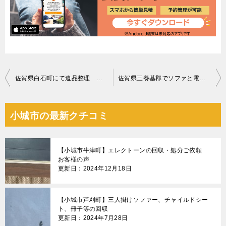
投
佐賀県白石町にて遺品整理 お客様の声
佐賀県三養基郡でソファと電子レンジ処分のお客様の声
稿
ナ
小城市の最新クチコミ
ビ
ゲ
【小城市牛津町】エレクトーンの回収・処分ご依頼
ー
お客様の声
更新日：2024年12月18日
シ
ョ
【小城市芦刈町】三人掛けソファー、チャイルドシー
ン
ト、冊子等の回収
更新日：2024年7月28日