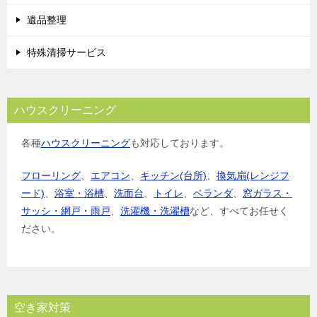
遺品整理
特殊清掃サービス
ハウスクリーニング
各種
ハウスクリーニング
も対応しております。
フローリング
、
エアコン
、
キッチン(台所)
、
換気扇(レンジフ
ード)
、
浴室・浴槽
、
洗面台
、
トイレ
、
ベランダ
、
窓ガラス・
サッシ・網戸・雨戸
、
洗濯機・洗濯槽
など、すべてお任せく
ださい。
空き家対策