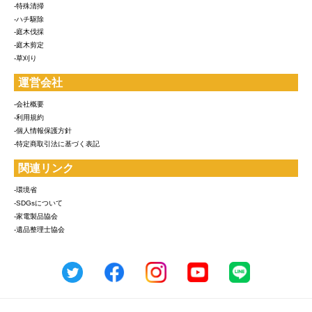
-特殊清掃
-ハチ駆除
-庭木伐採
-庭木剪定
-草刈り
運営会社
-会社概要
-利用規約
-個人情報保護方針
-特定商取引法に基づく表記
関連リンク
-環境省
-SDGsについて
-家電製品協会
-遺品整理士協会