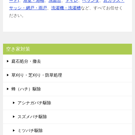
ード)
、
浴室・浴槽
、
洗面台
、
トイレ
、
ベランダ
、
窓ガラス・
サッシ・網戸・雨戸
、
洗濯機・洗濯槽
など、すべてお任せく
ださい。
空き家対策
庭石処分・撤去
草刈り・芝刈り・防草処理
蜂（ハチ）駆除
アシナガバチ駆除
スズメバチ駆除
ミツバチ駆除