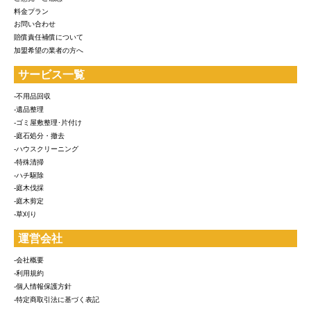
料金プラン
お問い合わせ
賠償責任補償について
加盟希望の業者の方へ
サービス一覧
-不用品回収
-遺品整理
-ゴミ屋敷整理･片付け
-庭石処分・撤去
-ハウスクリーニング
-特殊清掃
-ハチ駆除
-庭木伐採
-庭木剪定
-草刈り
運営会社
-会社概要
-利用規約
-個人情報保護方針
-特定商取引法に基づく表記