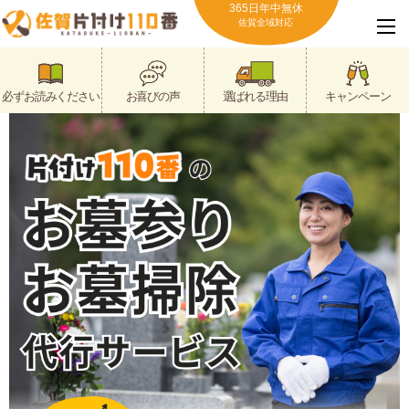
365日年中無休
佐賀全域対応
必ずお読みください
お喜びの声
選ばれる理由
キャンペーン