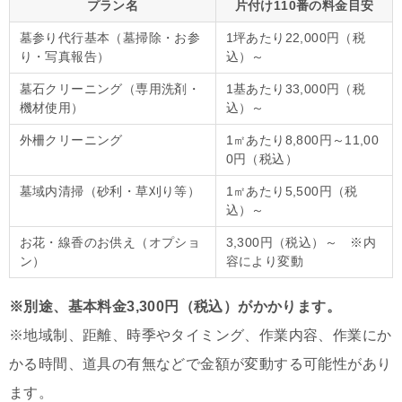
プラン名
片付け110番の料金目安
墓参り代行基本（墓掃除・お参
1坪あたり22,000円（税
り・写真報告）
込）～
墓石クリーニング（専用洗剤・
1基あたり33,000円（税
機材使用）
込）～
外柵クリーニング
1㎡あたり8,800円～11,00
0円（税込）
墓域内清掃（砂利・草刈り等）
1㎡あたり5,500円（税
込）～
お花・線香のお供え（オプショ
3,300円（税込）～ ※内
ン）
容により変動
※別途、基本料金3,300円（税込）がかかります。
※地域制、距離、時季やタイミング、作業内容、作業にか
かる時間、道具の有無などで金額が変動する可能性があり
ます。