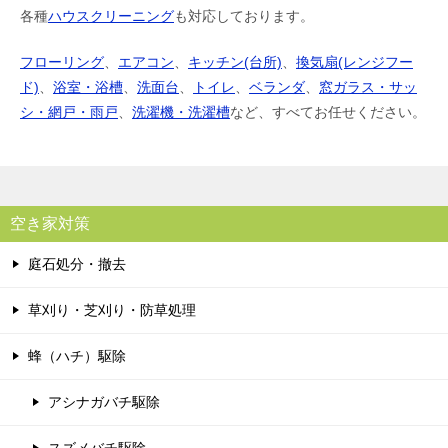
各種
ハウスクリーニング
も対応しております。
フローリング
、
エアコン
、
キッチン(台所)
、
換気扇(レンジフー
ド)
、
浴室・浴槽
、
洗面台
、
トイレ
、
ベランダ
、
窓ガラス・サッ
シ・網戸・雨戸
、
洗濯機・洗濯槽
など、すべてお任せください。
空き家対策
庭石処分・撤去
草刈り・芝刈り・防草処理
蜂（ハチ）駆除
アシナガバチ駆除
スズメバチ駆除