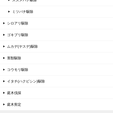
ミツバチ駆除
シロアリ駆除
ゴキブリ駆除
ムカデ(ヤスデ)駆除
害獣駆除
コウモリ駆除
イタチ(ハクビシン)駆除
庭木伐採
庭木剪定