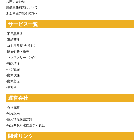
お問い合わせ
賠償責任補償について
加盟希望の業者の方へ
サービス一覧
-不用品回収
-遺品整理
-ゴミ屋敷整理･片付け
-庭石処分・撤去
-ハウスクリーニング
-特殊清掃
-ハチ駆除
-庭木伐採
-庭木剪定
-草刈り
運営会社
-会社概要
-利用規約
-個人情報保護方針
-特定商取引法に基づく表記
関連リンク