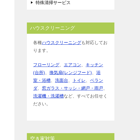
特殊清掃サービス
ハウスクリーニング
各種
ハウスクリーニング
も対応してお
ります。
フローリング
、
エアコン
、
キッチン
(台所)
、
換気扇(レンジフード)
、
浴
室・浴槽
、
洗面台
、
トイレ
、
ベラン
ダ
、
窓ガラス・サッシ・網戸・雨戸
、
洗濯機・洗濯槽
など、すべてお任せく
ださい。
空き家対策