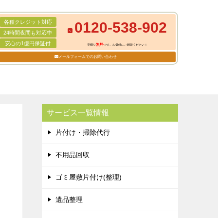
各種クレジット対応
0120-538-902
24時間夜間も対応中
安心の1億円保証付
無料
見積り
です。お気軽にご相談ください！
メールフォームでのお問い合わせ
サービス一覧情報
片付け・掃除代行
不用品回収
ゴミ屋敷片付け(整理)
遺品整理