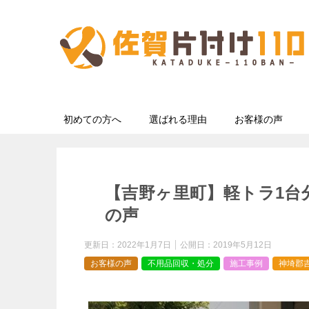
初めての方へ
選ばれる理由
お客様の声
【吉野ヶ里町】軽トラ1台
の声
更新日：
2022年1月7日
公開日：
2019年5月12日
お客様の声
不用品回収・処分
施工事例
神埼郡