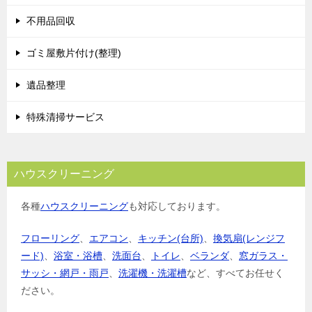
不用品回収
ゴミ屋敷片付け(整理)
遺品整理
特殊清掃サービス
ハウスクリーニング
各種
ハウスクリーニング
も対応しております。
フローリング
、
エアコン
、
キッチン(台所)
、
換気扇(レンジフ
ード)
、
浴室・浴槽
、
洗面台
、
トイレ
、
ベランダ
、
窓ガラス・
サッシ・網戸・雨戸
、
洗濯機・洗濯槽
など、すべてお任せく
ださい。