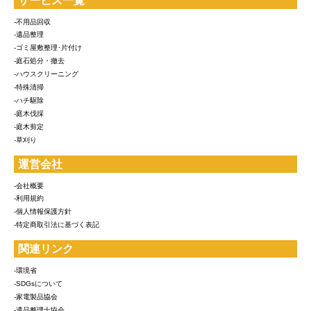
サービス一覧
-不用品回収
-遺品整理
-ゴミ屋敷整理･片付け
-庭石処分・撤去
-ハウスクリーニング
-特殊清掃
-ハチ駆除
-庭木伐採
-庭木剪定
-草刈り
運営会社
-会社概要
-利用規約
-個人情報保護方針
-特定商取引法に基づく表記
関連リンク
-環境省
-SDGsについて
-家電製品協会
-遺品整理士協会