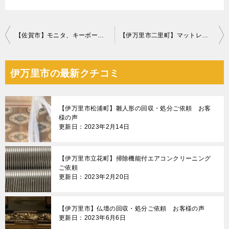
投
【佐賀市】モニタ、キーボードの回収・処分ご依頼 お客様の声
【伊万里市二里町】マットレス付きセミダブルベッド等の回収・処分
稿
ナ
伊万里市の最新クチコミ
ビ
ゲ
【伊万里市松浦町】雛人形の回収・処分ご依頼 お客
ー
様の声
更新日：2023年2月14日
シ
ョ
【伊万里市立花町】掃除機能付エアコンクリーニング
ン
ご依頼
更新日：2023年2月20日
【伊万里市】仏壇の回収・処分ご依頼 お客様の声
更新日：2023年6月6日