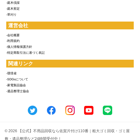
-庭木伐採
-庭木剪定
-草刈り
運営会社
-会社概要
-利用規約
-個人情報保護方針
-特定商取引法に基づく表記
関連リンク
-環境省
-SDGsについて
-家電製品協会
-遺品整理士協会
© 2026 【公式】不用品回収なら佐賀片付け110番｜粗大ゴミ回収・ゴミ屋
敷・遺品整理など24時間受付中！