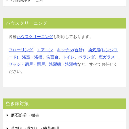
ハウスクリーニング
各種
ハウスクリーニング
も対応しております。
フローリング
、
エアコン
、
キッチン(台所)
、
換気扇(レンジフ
ード)
、
浴室・浴槽
、
洗面台
、
トイレ
、
ベランダ
、
窓ガラス・
サッシ・網戸・雨戸
、
洗濯機・洗濯槽
など、すべてお任せく
ださい。
空き家対策
庭石処分・撤去
草刈り・芝刈り・防草処理