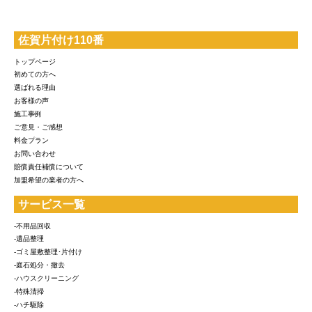
佐賀片付け110番
トップページ
初めての方へ
選ばれる理由
お客様の声
施工事例
ご意見・ご感想
料金プラン
お問い合わせ
賠償責任補償について
加盟希望の業者の方へ
サービス一覧
-不用品回収
-遺品整理
-ゴミ屋敷整理･片付け
-庭石処分・撤去
-ハウスクリーニング
-特殊清掃
-ハチ駆除