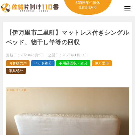
365日年中無休
佐賀全域対応
【伊万里市二里町】マットレス付きシングル
ベッド、物干し竿等の回収
更新日：
2023年6月5日
公開日：
2021年1月17日
お客様の声
ベッド処分
不用品回収・処分
伊万里市
家具処分