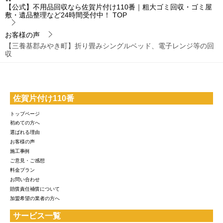
【公式】不用品回収なら佐賀片付け110番｜粗大ゴミ回収・ゴミ屋
敷・遺品整理など24時間受付中！
TOP
お客様の声
【三養基郡みやき町】折り畳みシングルベッド、電子レンジ等の回
収
佐賀片付け110番
トップページ
初めての方へ
選ばれる理由
お客様の声
施工事例
ご意見・ご感想
料金プラン
お問い合わせ
賠償責任補償について
加盟希望の業者の方へ
サービス一覧