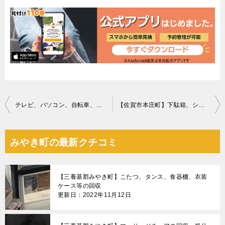
投
テレビ、パソコン、自転車、テレビボード等の回収・処分ご依頼
【佐賀市本庄町】下駄箱、シューズ、突っ張り棒、一般ごみ等の回収
稿
ナ
みやき町の最新クチコミ
ビ
ゲ
【三養基郡みやき町】こたつ、タンス、食器棚、衣装
ー
ケース等の回収
更新日：2022年11月12日
シ
ョ