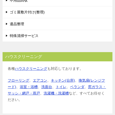
不用品回収
ゴミ屋敷片付け(整理)
遺品整理
特殊清掃サービス
ハウスクリーニング
各種
ハウスクリーニング
も対応しております。
フローリング
、
エアコン
、
キッチン(台所)
、
換気扇(レンジフ
ード)
、
浴室・浴槽
、
洗面台
、
トイレ
、
ベランダ
、
窓ガラス・
サッシ・網戸・雨戸
、
洗濯機・洗濯槽
など、すべてお任せく
ださい。