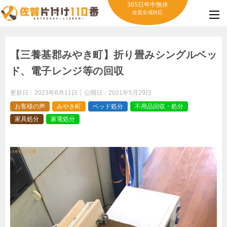
365日年中無休
佐賀全域対応
【三養基郡みやき町】折り畳みシングルベッ
ド、電子レンジ等の回収
更新日：
2023年6月11日
公開日：
2021年5月29日
お客様の声
みやき町
ベッド処分
不用品回収・処分
家具処分
家電処分