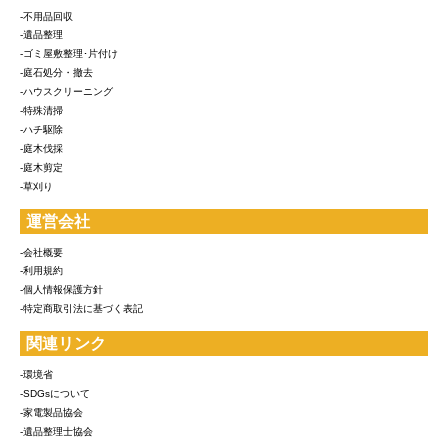
-不用品回収
-遺品整理
-ゴミ屋敷整理･片付け
-庭石処分・撤去
-ハウスクリーニング
-特殊清掃
-ハチ駆除
-庭木伐採
-庭木剪定
-草刈り
運営会社
-会社概要
-利用規約
-個人情報保護方針
-特定商取引法に基づく表記
関連リンク
-環境省
-SDGsについて
-家電製品協会
-遺品整理士協会