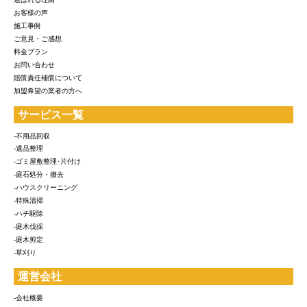
お客様の声
施工事例
ご意見・ご感想
料金プラン
お問い合わせ
賠償責任補償について
加盟希望の業者の方へ
サービス一覧
-不用品回収
-遺品整理
-ゴミ屋敷整理･片付け
-庭石処分・撤去
-ハウスクリーニング
-特殊清掃
-ハチ駆除
-庭木伐採
-庭木剪定
-草刈り
運営会社
-会社概要