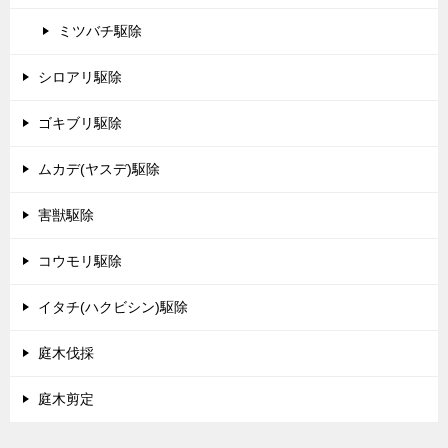
ミツバチ駆除
シロアリ駆除
ゴキブリ駆除
ムカデ(ヤスデ)駆除
害獣駆除
コウモリ駆除
イタチ(ハクビシン)駆除
庭木伐採
庭木剪定