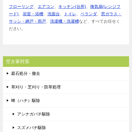
フローリング
、
エアコン
、
キッチン(台所)
、
換気扇(レンジフ
ード)
、
浴室・浴槽
、
洗面台
、
トイレ
、
ベランダ
、
窓ガラス・
サッシ・網戸・雨戸
、
洗濯機・洗濯槽
など、すべてお任せく
ださい。
空き家対策
庭石処分・撤去
草刈り・芝刈り・防草処理
蜂（ハチ）駆除
アシナガバチ駆除
スズメバチ駆除