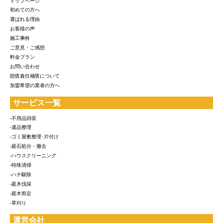
トップページ
初めての方へ
選ばれる理由
お客様の声
施工事例
ご意見・ご感想
料金プラン
お問い合わせ
賠償責任補償について
加盟希望の業者の方へ
サービス一覧
-不用品回収
-遺品整理
-ゴミ屋敷整理･片付け
-庭石処分・撤去
-ハウスクリーニング
-特殊清掃
-ハチ駆除
-庭木伐採
-庭木剪定
-草刈り
運営会社