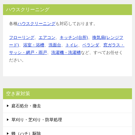
ハウスクリーニング
各種
ハウスクリーニング
も対応しております。
フローリング
、
エアコン
、
キッチン(台所)
、
換気扇(レンジフ
ード)
、
浴室・浴槽
、
洗面台
、
トイレ
、
ベランダ
、
窓ガラス・
サッシ・網戸・雨戸
、
洗濯機・洗濯槽
など、すべてお任せく
ださい。
空き家対策
庭石処分・撤去
草刈り・芝刈り・防草処理
蜂（ハチ）駆除