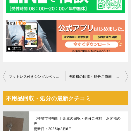
投
マットレス付きシングルベッド、PCデスク、椅子、布団等の回収
洗濯機の回収・処分ご依頼 お客様の声
稿
ナ
不用品回収・処分の最新クチコミ
ビ
ゲ
【神埼市神埼町】金庫の回収・処分ご依頼 お客様の
ー
声
更新日：2026年8月6日