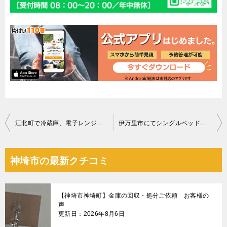
投
江北町で冷蔵庫、電子レンジの回収処分 お客様の声
伊万里市にてシングルベッド等の回収処分 お客様の声
稿
ナ
神埼市の最新クチコミ
ビ
ゲ
【神埼市神埼町】金庫の回収・処分ご依頼 お客様の
ー
声
更新日：2026年8月6日
シ