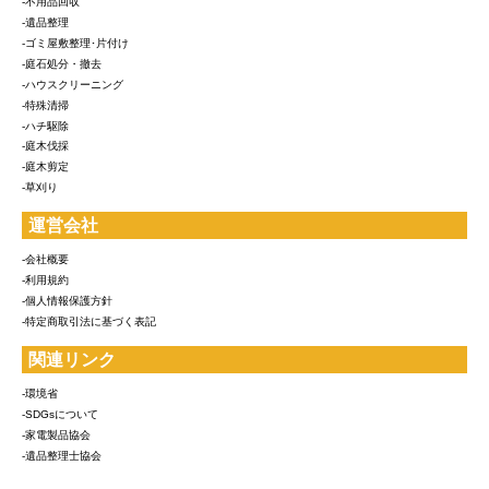
-不用品回収
-遺品整理
-ゴミ屋敷整理･片付け
-庭石処分・撤去
-ハウスクリーニング
-特殊清掃
-ハチ駆除
-庭木伐採
-庭木剪定
-草刈り
運営会社
-会社概要
-利用規約
-個人情報保護方針
-特定商取引法に基づく表記
関連リンク
-環境省
-SDGsについて
-家電製品協会
-遺品整理士協会