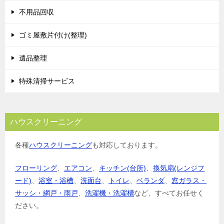
不用品回収
ゴミ屋敷片付け(整理)
遺品整理
特殊清掃サービス
ハウスクリーニング
各種
ハウスクリーニング
も対応しております。
フローリング
、
エアコン
、
キッチン(台所)
、
換気扇(レンジフ
ード)
、
浴室・浴槽
、
洗面台
、
トイレ
、
ベランダ
、
窓ガラス・
サッシ・網戸・雨戸
、
洗濯機・洗濯槽
など、すべてお任せく
ださい。