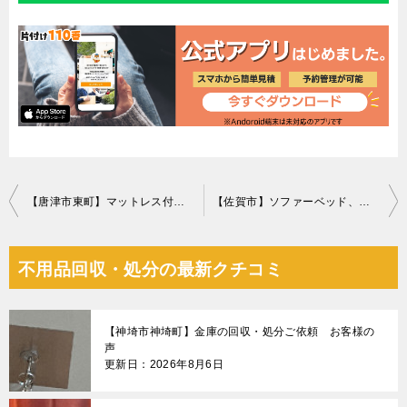
投
【唐津市東町】マットレス付きセミダブルベッド、絨毯等の回収・処分
【佐賀市】ソファーベッド、椅子、セミダブルベッド等の回収・処分
稿
ナ
不用品回収・処分の最新クチコミ
ビ
ゲ
【神埼市神埼町】金庫の回収・処分ご依頼 お客様の
ー
声
更新日：2026年8月6日
シ
ョ