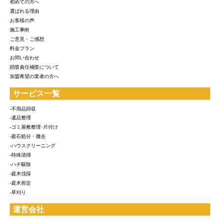
初めての方へ
選ばれる理由
お客様の声
施工事例
ご意見・ご感想
料金プラン
お問い合わせ
賠償責任補償について
加盟希望の業者の方へ
サービス一覧
-不用品回収
-遺品整理
-ゴミ屋敷整理･片付け
-庭石処分・撤去
-ハウスクリーニング
-特殊清掃
-ハチ駆除
-庭木伐採
-庭木剪定
-草刈り
運営会社