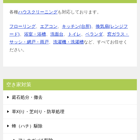
各種
ハウスクリーニング
も対応しております。
フローリング
、
エアコン
、
キッチン(台所)
、
換気扇(レンジフ
ード)
、
浴室・浴槽
、
洗面台
、
トイレ
、
ベランダ
、
窓ガラス・
サッシ・網戸・雨戸
、
洗濯機・洗濯槽
など、すべてお任せく
ださい。
空き家対策
庭石処分・撤去
草刈り・芝刈り・防草処理
蜂（ハチ）駆除