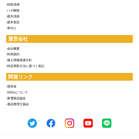
-特殊清掃
-ハチ駆除
-庭木伐採
-庭木剪定
-草刈り
運営会社
-会社概要
-利用規約
-個人情報保護方針
-特定商取引法に基づく表記
関連リンク
-環境省
-SDGsについて
-家電製品協会
-遺品整理士協会