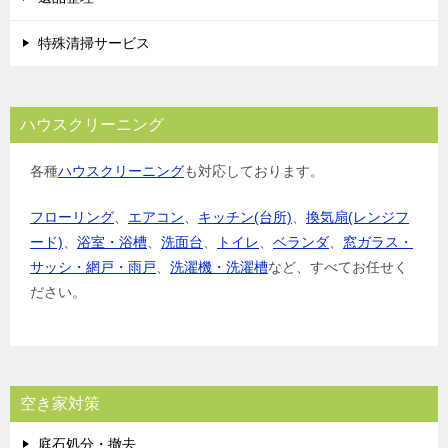
特殊清掃サービス
ハウスクリーニング
各種
ハウスクリーニング
も対応しております。
フローリング
、
エアコン
、
キッチン(台所)
、
換気扇(レンジフ
ード)
、
浴室・浴槽
、
洗面台
、
トイレ
、
ベランダ
、
窓ガラス・
サッシ・網戸・雨戸
、
洗濯機・洗濯槽
など、すべてお任せく
ださい。
空き家対策
庭石処分・撤去