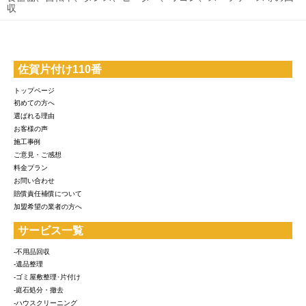
収
佐賀片付け110番
トップページ
初めての方へ
選ばれる理由
お客様の声
施工事例
ご意見・ご感想
料金プラン
お問い合わせ
賠償責任補償について
加盟希望の業者の方へ
サービス一覧
-不用品回収
-遺品整理
-ゴミ屋敷整理･片付け
-庭石処分・撤去
-ハウスクリーニング