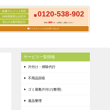
各種クレジット対応
0120-538-902
24時間夜間も対応中
安心の1億円保証付
無料
見積り
です。お気軽にご相談ください！
メールフォームでのお問い合わせ
サービス一覧情報
片付け・掃除代行
不用品回収
ゴミ屋敷片付け(整理)
遺品整理