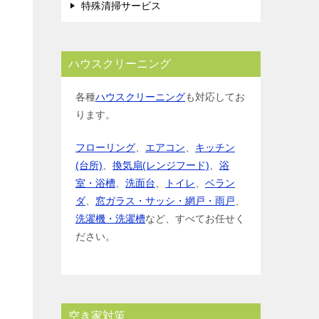
特殊清掃サービス
ハウスクリーニング
各種
ハウスクリーニング
も対応してお
ります。
フローリング
、
エアコン
、
キッチン
(台所)
、
換気扇(レンジフード)
、
浴
室・浴槽
、
洗面台
、
トイレ
、
ベラン
ダ
、
窓ガラス・サッシ・網戸・雨戸
、
洗濯機・洗濯槽
など、すべてお任せく
ださい。
空き家対策