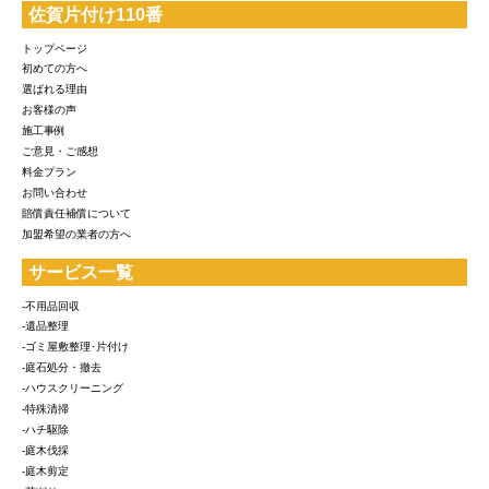
佐賀片付け110番
トップページ
初めての方へ
選ばれる理由
お客様の声
施工事例
ご意見・ご感想
料金プラン
お問い合わせ
賠償責任補償について
加盟希望の業者の方へ
サービス一覧
-不用品回収
-遺品整理
-ゴミ屋敷整理･片付け
-庭石処分・撤去
-ハウスクリーニング
-特殊清掃
-ハチ駆除
-庭木伐採
-庭木剪定