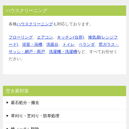
ハウスクリーニング
各種
ハウスクリーニング
も対応しております。
フローリング
、
エアコン
、
キッチン(台所)
、
換気扇(レンジフ
ード)
、
浴室・浴槽
、
洗面台
、
トイレ
、
ベランダ
、
窓ガラス・
サッシ・網戸・雨戸
、
洗濯機・洗濯槽
など、すべてお任せく
ださい。
空き家対策
庭石処分・撤去
草刈り・芝刈り・防草処理
蜂（ハチ）駆除