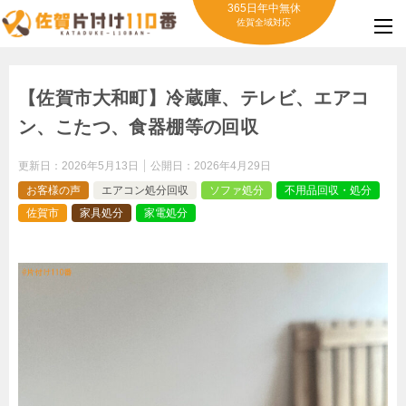
365日年中無休
佐賀全域対応
【佐賀市大和町】冷蔵庫、テレビ、エアコ
ン、こたつ、食器棚等の回収
更新日：
2026年5月13日
公開日：
2026年4月29日
お客様の声
エアコン処分回収
ソファ処分
不用品回収・処分
佐賀市
家具処分
家電処分