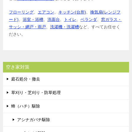
フローリング
、
エアコン
、
キッチン(台所)
、
換気扇(レンジフ
ード)
、
浴室・浴槽
、
洗面台
、
トイレ
、
ベランダ
、
窓ガラス・
サッシ・網戸・雨戸
、
洗濯機・洗濯槽
など、すべてお任せく
ださい。
空き家対策
庭石処分・撤去
草刈り・芝刈り・防草処理
蜂（ハチ）駆除
アシナガバチ駆除