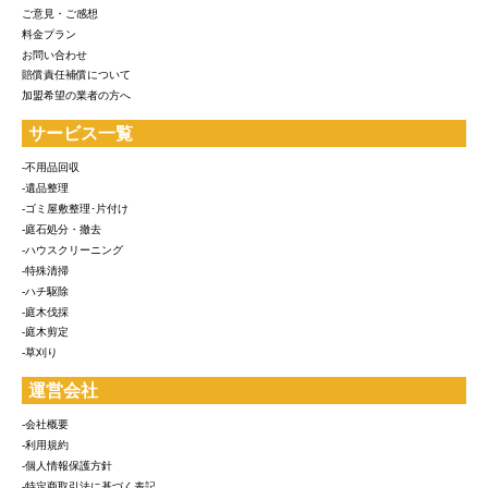
ご意見・ご感想
料金プラン
お問い合わせ
賠償責任補償について
加盟希望の業者の方へ
サービス一覧
-不用品回収
-遺品整理
-ゴミ屋敷整理･片付け
-庭石処分・撤去
-ハウスクリーニング
-特殊清掃
-ハチ駆除
-庭木伐採
-庭木剪定
-草刈り
運営会社
-会社概要
-利用規約
-個人情報保護方針
-特定商取引法に基づく表記