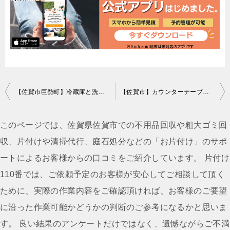
投
【佐賀市巨勢町】冷蔵庫と洗濯機の回収処分ご依頼 お客様の声
【佐賀市】カウンターテーブルなどの回収・処分ご依頼
稿
ナ
このページでは、佐賀県佐賀市での不用品回収や粗大ゴミ回
ビ
収、片付けや清掃代行、庭石処分などの「お片付け」のサポ
ゲ
ートによるお客様からの口コミをご紹介しています。 片付け
ー
110番では、ご依頼予定のお客様が安心してご相談して頂く
シ
ために、実際の作業内容をご確認頂ければ、お客様のご要望
ョ
に沿った作業可能かどうかの判断のご参考になるかと思いま
ン
す。 良い結果のアンケートだけではなく、遺憾ながらご不満