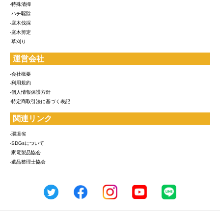
-特殊清掃
-ハチ駆除
-庭木伐採
-庭木剪定
-草刈り
運営会社
-会社概要
-利用規約
-個人情報保護方針
-特定商取引法に基づく表記
関連リンク
-環境省
-SDGsについて
-家電製品協会
-遺品整理士協会