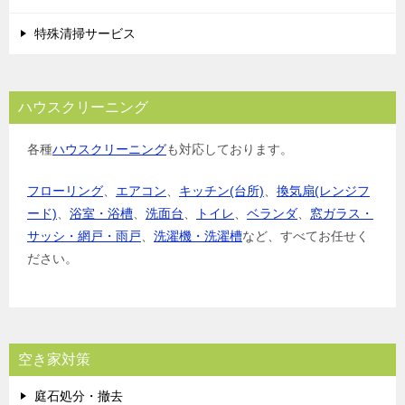
特殊清掃サービス
ハウスクリーニング
各種
ハウスクリーニング
も対応しております。
フローリング
、
エアコン
、
キッチン(台所)
、
換気扇(レンジフ
ード)
、
浴室・浴槽
、
洗面台
、
トイレ
、
ベランダ
、
窓ガラス・
サッシ・網戸・雨戸
、
洗濯機・洗濯槽
など、すべてお任せく
ださい。
空き家対策
庭石処分・撤去