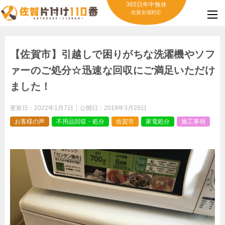
365日年中無休
佐賀全域対応
【佐賀市】引越しで困りがちな洗濯機やソフ
ァーのご処分☆迅速な回収にご満足いただけ
ました！
更新日：
2022年1月7日
公開日：
2019年3月28日
お客様の声
不用品回収・処分
佐賀市
家電処分
施工事例