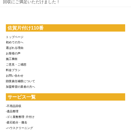
回収にご満足いただけました！
佐賀片付け110番
トップページ
初めての方へ
選ばれる理由
お客様の声
施工事例
ご意見・ご感想
料金プラン
お問い合わせ
賠償責任補償について
加盟希望の業者の方へ
サービス一覧
-不用品回収
-遺品整理
-ゴミ屋敷整理･片付け
-庭石処分・撤去
-ハウスクリーニング