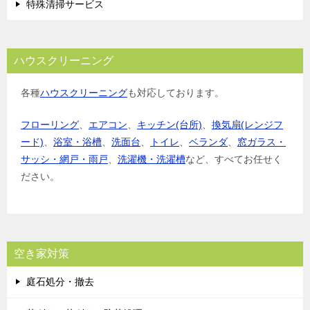
特殊清掃サービス
ハウスクリーニング
各種
ハウスクリーニング
も対応しております。
フローリング
、
エアコン
、
キッチン(台所)
、
換気扇(レンジフ
ード)
、
浴室・浴槽
、
洗面台
、
トイレ
、
ベランダ
、
窓ガラス・
サッシ・網戸・雨戸
、
洗濯機・洗濯槽
など、すべてお任せく
ださい。
空き家対策
庭石処分・撤去