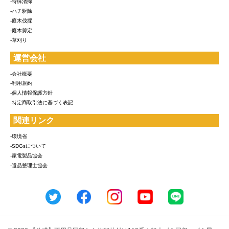
-特殊清掃
-ハチ駆除
-庭木伐採
-庭木剪定
-草刈り
運営会社
-会社概要
-利用規約
-個人情報保護方針
-特定商取引法に基づく表記
関連リンク
-環境省
-SDGsについて
-家電製品協会
-遺品整理士協会