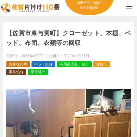
365日年中無休
佐賀全域対応
【佐賀市東与賀町】クローゼット、本棚、ベ
ッド、布団、衣類等の回収
更新日：
2023年6月7日
公開日：
2021年2月21日
お客様の声
ベッド処分
不用品回収・処分
佐賀市
家具処分
家電処分