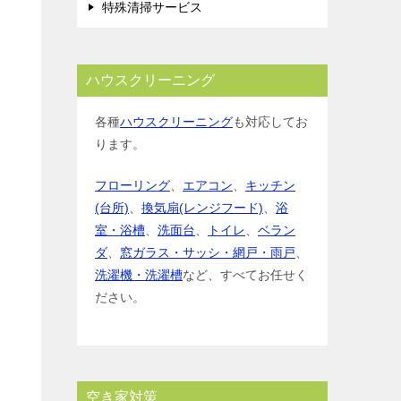
特殊清掃サービス
ハウスクリーニング
各種
ハウスクリーニング
も対応してお
ります。
フローリング
、
エアコン
、
キッチン
(台所)
、
換気扇(レンジフード)
、
浴
室・浴槽
、
洗面台
、
トイレ
、
ベラン
ダ
、
窓ガラス・サッシ・網戸・雨戸
、
洗濯機・洗濯槽
など、すべてお任せく
ださい。
空き家対策