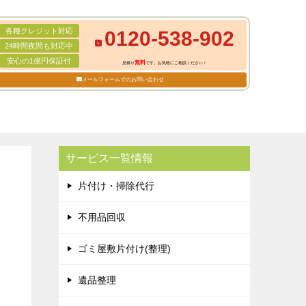
各種クレジット対応
0120-538-902
24時間夜間も対応中
安心の1億円保証付
無料
見積り
です。お気軽にご相談ください！
メールフォームでのお問い合わせ
サービス一覧情報
片付け・掃除代行
不用品回収
ゴミ屋敷片付け(整理)
遺品整理