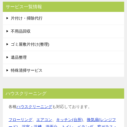
サービス一覧情報
片付け・掃除代行
不用品回収
ゴミ屋敷片付け(整理)
遺品整理
特殊清掃サービス
ハウスクリーニング
各種
ハウスクリーニング
も対応しております。
フローリング
、
エアコン
、
キッチン(台所)
、
換気扇(レンジフ
ード)
、
浴室・浴槽
、
洗面台
、
トイレ
、
ベランダ
、
窓ガラス・