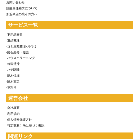
お問い合わせ
賠償責任補償について
加盟希望の業者の方へ
サービス一覧
-不用品回収
-遺品整理
-ゴミ屋敷整理･片付け
-庭石処分・撤去
-ハウスクリーニング
-特殊清掃
-ハチ駆除
-庭木伐採
-庭木剪定
-草刈り
運営会社
-会社概要
-利用規約
-個人情報保護方針
-特定商取引法に基づく表記
関連リンク