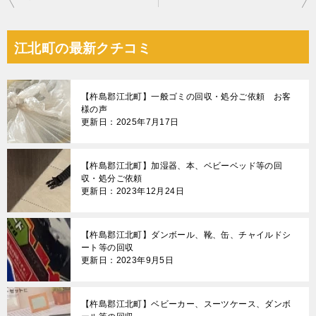
稿
ナ
江北町の最新クチコミ
ビ
ゲ
【杵島郡江北町】一般ゴミの回収・処分ご依頼 お客
ー
様の声
更新日：2025年7月17日
シ
ョ
【杵島郡江北町】加湿器、本、ベビーベッド等の回
ン
収・処分ご依頼
更新日：2023年12月24日
【杵島郡江北町】ダンボール、靴、缶、チャイルドシ
ート等の回収
更新日：2023年9月5日
【杵島郡江北町】ベビーカー、スーツケース、ダンボ