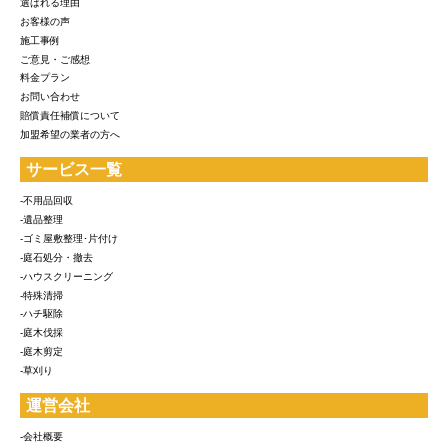
選ばれる理由
お客様の声
施工事例
ご意見・ご感想
料金プラン
お問い合わせ
賠償責任補償について
加盟希望の業者の方へ
サービス一覧
-不用品回収
-遺品整理
-ゴミ屋敷整理･片付け
-庭石処分・撤去
-ハウスクリーニング
-特殊清掃
-ハチ駆除
-庭木伐採
-庭木剪定
-草刈り
運営会社
-会社概要