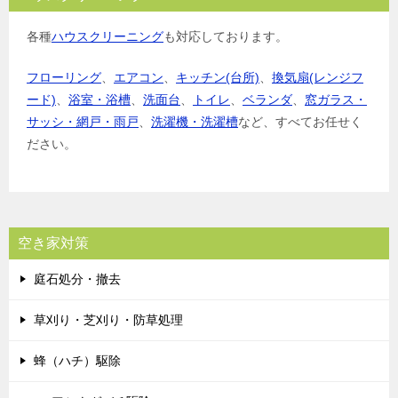
各種
ハウスクリーニング
も対応しております。
フローリング
、
エアコン
、
キッチン(台所)
、
換気扇(レンジフ
ード)
、
浴室・浴槽
、
洗面台
、
トイレ
、
ベランダ
、
窓ガラス・
サッシ・網戸・雨戸
、
洗濯機・洗濯槽
など、すべてお任せく
ださい。
空き家対策
庭石処分・撤去
草刈り・芝刈り・防草処理
蜂（ハチ）駆除